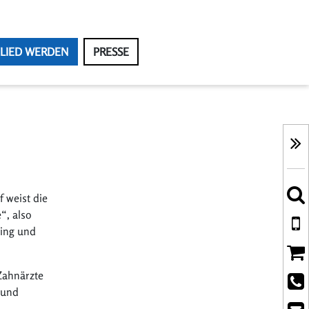
LIED WERDEN
PRESSE
 weist die
“, also
ting und
Zahnärzte
 und