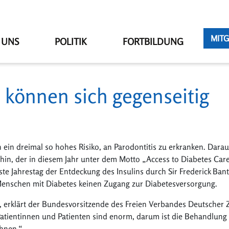
MITG
 UNS
POLITIK
FORTBILDUNG
 können sich gegenseitig
ein dreimal so hohes Risiko, an Parodontitis zu erkranken. Darauf
in, der in diesem Jahr unter dem Motto „Access to Diabetes Care
te Jahrestag der Entdeckung des Insulins durch Sir Frederick Ban
enschen mit Diabetes keinen Zugang zur Diabetesversorgung.
“, erklärt der Bundesvorsitzende des Freien Verbandes Deutscher 
 Patientinnen und Patienten sind enorm, darum ist die Behandlung
ähnen.“