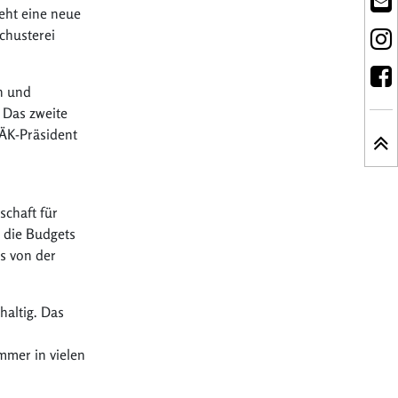
eht eine neue
chusterei
n und
 Das zweite
ÄK-Präsident
schaft für
 die Budgets
s von der
haltig. Das
mmer in vielen