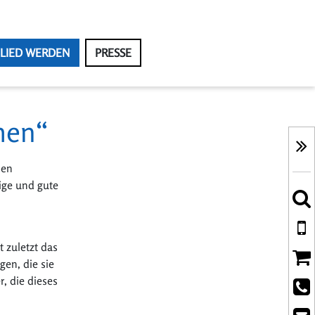
LIED WERDEN
PRESSE
men“
len
ige und gute
 zuletzt das
en, die sie
, die dieses