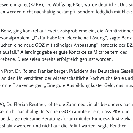
svereinigung (KZBV), Dr. Wolfgang Eßer, wurde deutlich: „Uns st
n werden nicht nachhaltig bekämpft, sondern lediglich mit Flicks
 Benz, ging konkret auf zwei Großprobleme ein, die Zahnärztinne
rsonalproblem. „Dafür habe ich leider keine Lösung“, sagte Benz.
uchen eine neue GOZ mit ständiger Anpassung“, forderte der BZ
lausfall.“ Allerdings gebe es gute Kontakte zu Mitarbeitern des
ebene. Diese seien bereits erfolgreich genutzt worden.
 Prof. Dr. Roland Frankenberger, Präsident der Deutschen Gesell
 an den Universitäten der wissenschaftliche Nachwuchs fehle und
etonte Frankenberger. „Eine gute Ausbildung kostet Geld, das mus
), Dr. Florian Reuther, lobte die Zahnmedizin als besonders nach
ei nicht nachhaltig. In Sachen GOZ räumte er ein, dass PKV und
 habe das gemeinsame Beratungsforum mit der Bundeszahnärzteka
t aktiv werden und nicht auf die Politik warten, sagte Reuther.