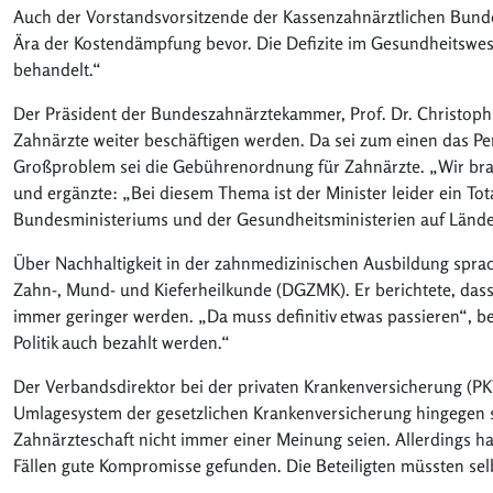
Auch der Vorstandsvorsitzende der Kassenzahnärztlichen Bunde
Ära der Kostendämpfung bevor. Die Defizite im Gesundheitswese
behandelt.“
Der Präsident der Bundeszahnärztekammer, Prof. Dr. Christoph
Zahnärzte weiter beschäftigen werden. Da sei zum einen das Pe
Großproblem sei die Gebührenordnung für Zahnärzte. „Wir bra
und ergänzte: „Bei diesem Thema ist der Minister leider ein Tota
Bundesministeriums und der Gesundheitsministerien auf Länder
Über Nachhaltigkeit in der zahnmedizinischen Ausbildung sprach
Zahn-, Mund- und Kieferheilkunde (DGZMK). Er berichtete, dass
immer geringer werden. „Da muss definitiv etwas passieren“, b
Politik auch bezahlt werden.“
Der Verbandsdirektor bei der privaten Krankenversicherung (PKV
Umlagesystem der gesetzlichen Krankenversicherung hingegen s
Zahnärzteschaft nicht immer einer Meinung seien. Allerdings
Fällen gute Kompromisse gefunden. Die Beteiligten müssten selbs