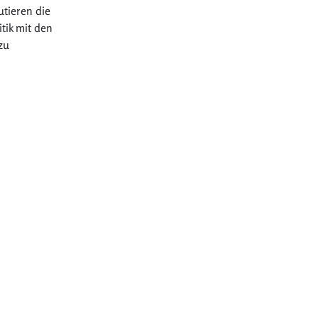
utieren die
tik mit den
zu